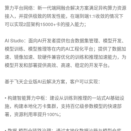
算力平台网络：新一代端网融合解决方案满足异构算力资源
接入，并提供极致的转发性能，在端到端1:1收敛的情况下
可以实现2层架构15000+卡的接入能力；
AI Studio：面向AI开发者提供包含数据集管理、模型开发、
模型训练、模型推理等在内的AI工程化平台；提供了数据加
速、镜像加速、软硬件兼容优化的训练和推理加速能力，为
模型开发和部署提供高效、高速、稳定的开发平台。
基于飞天企业版AI云解决方案，客户可以实现：
• 构建智能算力中枢：建设从训练到推理的一站式AI基础设
施，构建本地化万卡集群，支持百亿级参数模型的快速部
署，资源利用率提升100%；
• 数据-模型全链路治理：通过本地化数据沙箱与模型仓库，