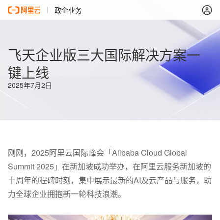
政企业务
飞天企业版三大国际解决方案一
键上线
2025年7月2日
刚刚，2025阿里云国际峰会「Alibaba Cloud Global
Summit 2025」在新加坡成功举办，在阿里云服务新加坡的
十周年的程碑时刻，集中展示最新的AI及云产品与服务，助
力全球企业拥抱新一轮科技浪潮。