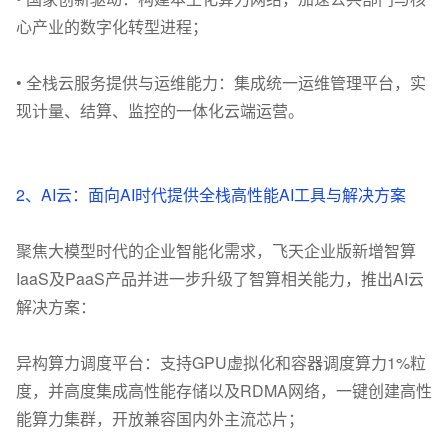
心产业的数字化转型进程；
• 全栈云服务提供与运维能力：集成统一运维管理平台，实
现计量、结算、监控的一体化云端运营。
2、AI云：面向AI时代提供全栈高性能AI工具与解决方案
聚焦大模型时代的企业智能化需求，飞天企业版新增智算
IaaS及PaaS产品并进一步升级了智算相关能力，推出AI云
解决方案：
异构算力调度平台：支持GPU虚拟化和容器调度算力1%粒
度，并高度集成高性能存储以及RDMA网络，一键创建高性
能算力集群，开放兼容国内外主流芯片；