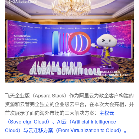
飞天企业版（Apsara Stack）作为阿里云为政企客户构建的
资源和云管完全独立的企业级云平台，在本次大会亮相，并
首次展示了面向海外市场的三大解决方案：
主权云
（Sovereign Cloud）、AI云（Artificial Intelligence
Cloud）与云迁移方案（From Virtualization to Cloud）。