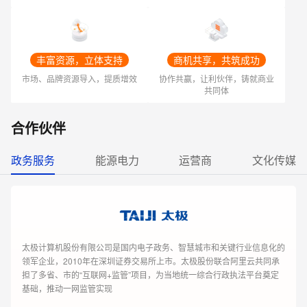
智能体搭建技术支持
>
0
2
专有云能力认证
0
3
丰富资源，立体支持
商机共享，共筑成功
市场、品牌资源导入，提质增效
协作共赢，让利伙伴，铸就商业
共同体
阿里云政企支持计划
>
0
3
合作伙伴
模型微调及后训练服务
>
0
3
政务服务
能源电力
运营商
文化传媒
政企公共云专家咨询与支持服务
>
0
4
太极计算机股份有限公司是国内电子政务、智慧城市和关键行业信息化的
大模型语料治理
>
0
4
领军企业，2010年在深圳证券交易所上市。太极股份联合阿里云共同承
担了多省、市的“互联网+监管”项目，为当地统一综合行政执法平台奠定
基础，推动一网监管实现