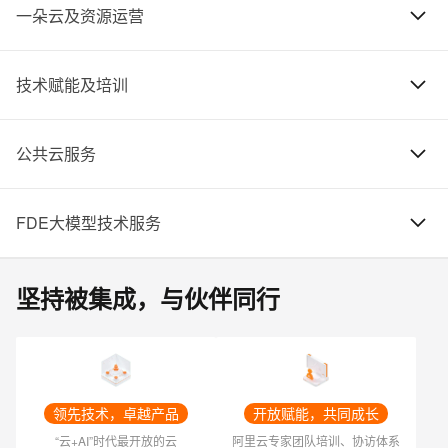
一朵云及资源运营
远程/驻场运维支持
0
1
云平台新建及扩容
0
2
技术赋能及培训
一朵云技术运营
0
1
数据库上云及架构咨询
0
2
公共云服务
在线视频课程
0
1
云化业务连续性优化
0
2
FDE大模型技术服务
大模型工程技术服务
>
0
1
云化资源运营
0
2
坚持被集成，与伙伴同行
大模型技术方案咨询
>
0
1
现场技术培训
0
2
大数据上云及架构咨询
0
3
稳定性建设
0
3
护航服务
>
0
2
领先技术，卓越产品
开放赋能，共同成长
“云+AI”时代最开放的云
阿里云专家团队培训、协访体系