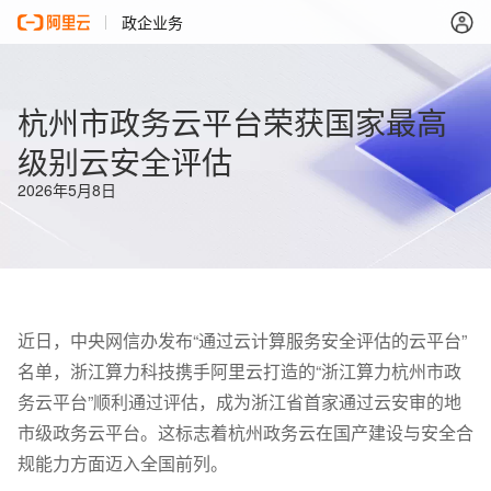
政企业务
杭州市政务云平台荣获国家最高
级别云安全评估
2026年5月8日
近日，中央网信办
发布“通过云计算服务安全评估的云平台”
名单，浙江算力科技携手阿里云打造的“
浙江算力杭州市政
务云平台
”顺利通过评估，成为浙江省首家通过云安审的地
市级政务云平台。这标志着杭州政务云在国产建设与安全合
规能力方面迈入全国前列。