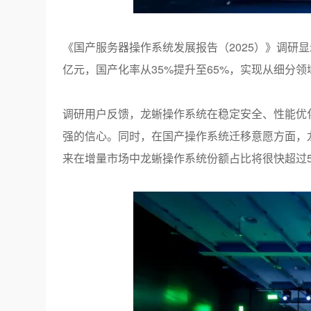
《国产服务器操作系统发展报告（
2025
）》调研显
亿元，国产化率从
35%
提升至
65%
，实现从细分领
调研用户反馈，龙蜥操作系统在稳定安全、性能优
强的信心。同时，在国产操作系统迁移意愿方面，
来在增量市场中龙蜥操作系统份额占比将很快超过