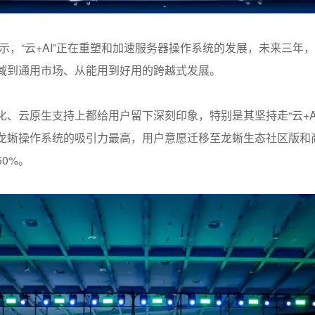
示，“云
+AI
”正在重塑和加速服务器操作系统的发展，未来三年
域到通用市场、从能用到好用的跨越式发展。
化、云原生支持上都给用户留下深刻印象，特别是其坚持走“云
+A
龙蜥操作系统的吸引力最高，用户意愿迁移至龙蜥生态社区版和
50%
。