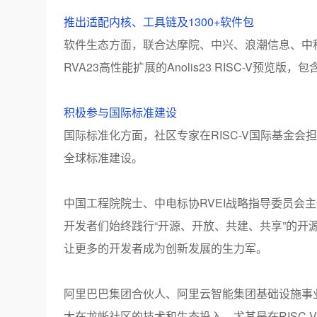
推出适配内核、工具链及
1300+
软件包
软件生态方面，联合达摩院、中兴、浪潮信息、中
RVA23
高性能扩展的
Anolis23 RISC-V
预览版，包
积极参与国际标准建设
国际标准化方面，社区专家在
RISC-V
国际基金会担
全球标准建设。
中国工程院院士、中电标协
RVEI
战略指导委员会主
开发者们始终践行“开源、开放、共建、共享”的
让更多的开发者成为创新发展的生力军。
阿里巴巴集团合伙人、阿里云智能集团基础设施事
大在龙蜥社区的技术和生态投入，尤其是在
RISC-V