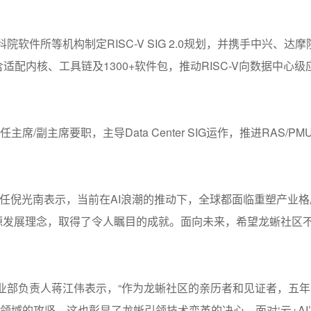
科院软件所等机构制定
RISC-V SIG 2.0
规划，并携手中兴、达摩
含适配内核、工具链及
1300+
软件包，推动
RISC-V
向数据中心级
任主席
/
副主席要职，主导
Data Center SIG
运作，推进
RAS/PM
任倪光南表示，当前在
AI
浪潮的推动下，全球都面临重塑产业格
开源发展理念，取得了令人瞩目的成就。面向未来，希望龙蜥社区
业部负责人蒋江伟表示，“作为龙蜥社区的亲历者和见证者，五
领域的攻坚，这也彰显了龙蜥引领技术变革的决心。面对‘云
+AI