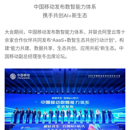
中国移动发布数智能力体系
携手共创AI+新生态
大会期间，中国移动发布数智能力体系，并联合阿里云等十
余家合作伙伴共同发布“AaaS+数智生态共创行动计划”，构
建“能力共建、数据共享、生态共创、应用共拓”新生态。中
国移动副总经理张冬出席论坛。