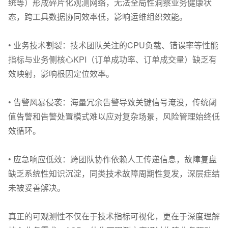
统等）形成碎片化观测网络，无法全局性洞察业务健康状
态，跨工具数据协同效率低，影响运维组织效能。
• 业务技术割裂：技术团队关注的CPU负载、错误率等性能
指标与业务侧核心KPI（订单成功率、订单成交量）缺乏有
效映射，影响根因定位效率。
• 告警风暴侵袭：海量冗余告警导致关键信号淹没，传统阈
值告警和告警处置模式难以应对复杂场景，风险管理始终低
效循环。
• 应急响应低效：跨团队协作依赖人工传递信息，故障复盘
缺乏系统性知识沉淀，同类技术故障周期性复发，深层症结
未被妥善解决。
真正的可观测性不仅在于技术指标可视化，更在于深度理解