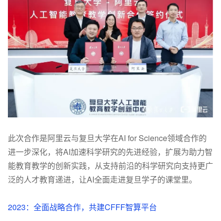
此次合作是
阿里云与复旦大学在
AI for Science
领域合作的
进一步深化
，将
AI
加速科学研究的先进经验，扩展为助力智
能教育教学的创新实践，从支持前沿的科学研究向支持更广
泛的人才教育递进，让
AI
全面走进复旦学子的课堂里。
2023
：全面战略合作，共建
CFFF
智算平台