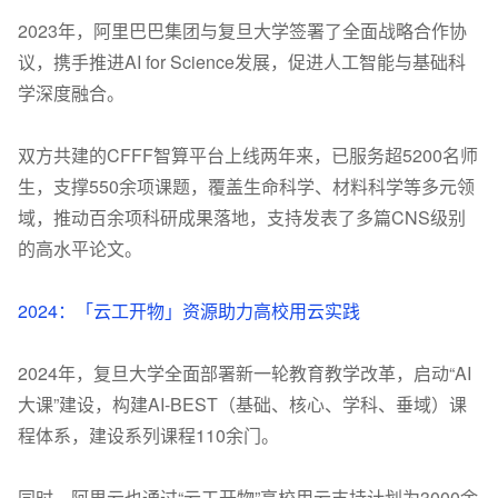
2023
年，阿里巴巴集团与复旦大学签署了全面战略合作协
议，携手推进
AI for Science
发展，促进人工智能与基础科
学深度融合。
双方共建的
CFFF
智算平台上线两年来，已服务超
5200
名师
生，支撑
550
余项课题，覆盖生命科学、材料科学等多元领
域，推动百余项科研成果落地，支持发表了多篇
CNS
级别
的高水平论文。
2024
：「云工开物」资源助力高校用云实践
2024
年，复旦大学全面部署新一轮教育教学改革，启动
“AI
大课
”
建设，构建
AI-BEST
（基础、核心、学科、垂域）课
程体系，建设系列课程
110
余门。
同时，阿里云也通过
“
云工开物
”
高校用云支持计划为
3000
余