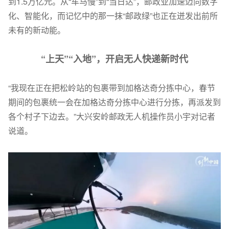
到1.5万亿元。从“车马慢”到“当日达”，邮政业加速迈向数字
化、智能化，而记忆中的那一抹“邮政绿”也正在迸发出前所
未有的新动能。
“上天”“入地”，开启无人快递新时代
“我现在正在把松岭站的包裹带到加格达奇分拣中心，春节
期间的包裹统一会在加格达奇分拣中心进行分拣，再派发到
各个村子下边去。”大兴安岭邮政无人机操作员小宇对记者
说道。